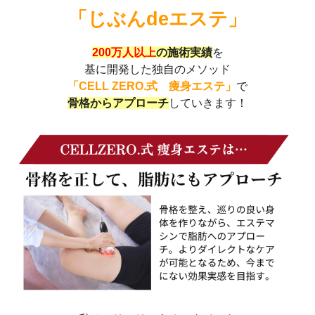
「じぶんdeエステ」
200万人以上
の施術実績
を
基に開発した
独自のメソッド
「CELL ZERO.式 痩身エステ」
で
骨格からアプローチ
していきます！