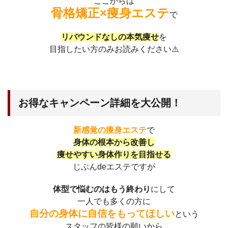
ここからは
骨格矯正×痩身エステ
で
リバウンドなしの本気痩せ
を
目指したい方のみお読みください⚠️
お得なキャンペーン詳細を大公開！
新感覚の痩身エステ
で
身体の根本から改善し
痩せやすい身体作りを目指せる
じぶんdeエステですが
体型で悩むのはもう終わり
にして
一人でも多くの方に
自分の身体に自信をもってほしい
という
スタッフの皆様の願いから