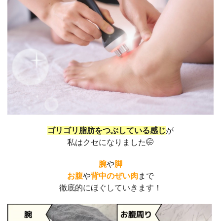
ゴリゴリ脂肪をつぶしている感じ
が
私はクセになりました🤭
腕
や
脚
お腹
や
背中のぜい肉
まで
徹底的にほぐしていきます！
動
画