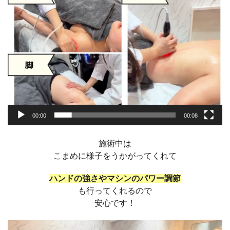
プ
レ
ー
ヤ
ー
00:00
00:08
施術中は
こまめに様子をうかがってくれて
ハンドの強さやマシンのパワー調節
も行ってくれるので
安心です！
動