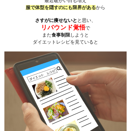
最近暖かい日も増え
服で体型を隠すのにも限界がある
から
さすがに痩せないと
と思い、
リバウンド覚悟
で
また
食事制限
しようと
ダイエットレシピを見ていると