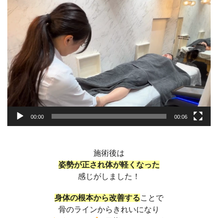
画
プ
レ
ー
ヤ
ー
00:00
00:06
施術後は
姿勢が正され体が軽くなった
感じがしました！
身体の根本から改善する
ことで
骨のラインからきれいになり