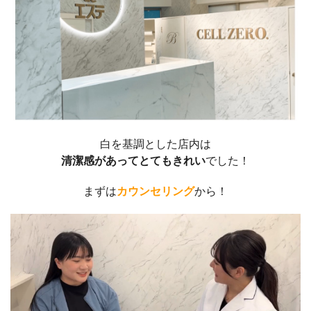
白を基調とした店内は
清潔感があってとてもきれい
でした！
まずは
カウンセリング
から！
動
画
プ
レ
ー
ヤ
ー