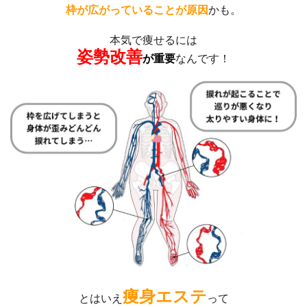
枠が広がっていることが原因
かも。
本気で痩せるには
姿勢改善
が重要
なんです！
痩身エステ
とはいえ
って