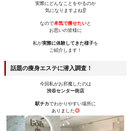
実際にどんなことをやるのか
気になりますよね👂
なので
本気で痩せたい
と
お思いの皆様に
私が
実際に体験してきた様子
を
ご紹介します！
話題の痩身エステに潜入調査！
今回私がお邪魔したのは
渋谷センター街店
駅チカ
でわかりやすい場所に
ありました
◎