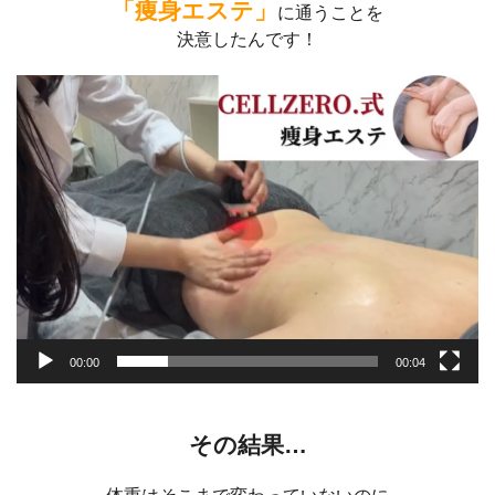
「痩身エステ」
に通うことを
決意したんです！
動
画
プ
レ
ー
ヤ
ー
00:00
00:04
その結果…