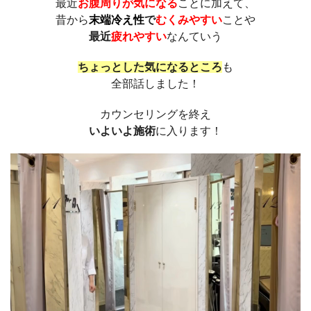
最近
お腹周りが気になる
ことに加えて、
昔から
末端冷え性
で
むくみやすい
ことや
最近
疲れやすい
なんていう
ちょっとした気になるところ
も
全部話しました！
カウンセリングを終え
いよいよ施術
に入ります！
動
画
プ
レ
ー
ヤ
ー