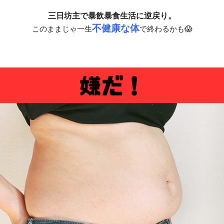
三日坊主で暴飲暴食生活に逆戻り。
不健康な体
このままじゃ一生
で終わるかも😱