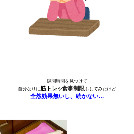
隙間時間を見つけて
筋トレ
食事制限
自分なりに
や
もしてみたけど
全然効果無いし、続かない…