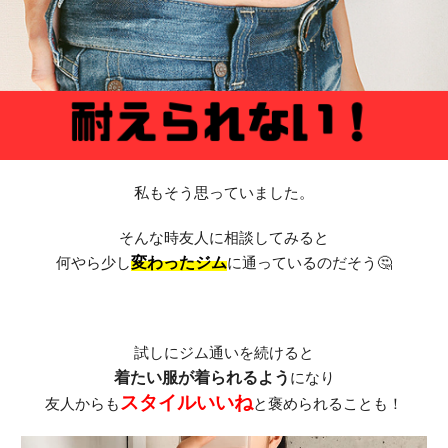
私もそう思っていました。
そんな時友人に相談してみると
何やら少し
変わったジム
に通っているのだそう🤔
試しにジム通いを続けると
着たい服が着られるよう
になり
スタイルいいね
友人からも
と褒められることも！